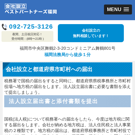
MENU
092-725-3126
会社設立の
夜間、土日祝日対応！
無料相談しています！
受付時間：(8時〜21時 )
福岡市中央区舞鶴2-3-20コンドミニアム舞鶴801号
福岡法務局から徒歩１分
会社設立と都道府県市町村への届出
税務署で国税の届出をすると同時に、都道府県県税事務所と市町村
役場へ地方税の届出をします。法人設立届出書に必要な書類を添え
て提出しましょう。
法人設立届出書と添付書類を提出
国税(法人税)について税務署への届出をしたら、今度は地方税に関
する届出をします。会社が納める地方税は、法人住民税と法人事業
税の２種類です。地方税の届出は、都道府県税事務所と市町村役で