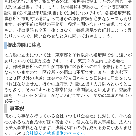
それぞれ行います。提出するのは、税務署に提出したのと同じ「法
人設立届出書」です。 また、添付書類も定款のコピーと登記事項
証明書(必ず履歴事項証明書)までは同じなのですが、各都道府県税
事務所や市町村役場によってほかの添付書類が必要なケースもあり
ます。必ず事前に所轄の事務所・役場へ問い合わせて確認してくだ
さい。提出期限も全国一律ではなく、都道府県や市町村によって異
なりますので、問い合わせたときに聞いておきましょう。
提出期限に注意
地方税の届出については、東京都とそれ以外の道府県で少し違いが
ありますので注意が必要です。 まず、東京２３区内にある会社
は、都税事務所への届出が自動的に区役所への届出を兼ねることに
なっていますので、区役所への届出は不要です。また、東京都下
（２３区以外の地域）は会社の設立日から１５日以内に届出をしな
ければなりません。ほかの道府県では設立後１カ月以内というとこ
ろが多く、それに比べると非常に短い期間設定といえます。登記申
請をした日から２週間しかないわけですから、早めの準備と提出が
必要です。
事業税
何かしら事業を行っている会社（つまり全会社）に対して、その会
社のある地方自治体が課す税金です。個人なら貴人事業税、法人な
ら法人事業税となります。決算が赤字の時は納める必要がありませ
ん。→次は
会社設立と就業規則のページへ