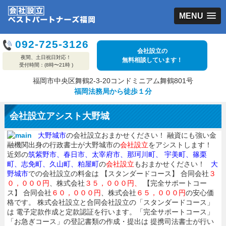
MENU
092-725-3126
会社設立の
夜間、土日祝日対応！
無料相談しています！
受付時間：(8時〜21時 )
福岡市中央区舞鶴2-3-20コンドミニアム舞鶴801号
福岡法務局から徒歩１分
会社設立アシスト大野城
大野城市
の会社設立おまかせください！ 融資にも強い金
融機関出身の行政書士が大野城市の
会社設立
をアシストします！
近郊の
筑紫野市、春日市、太宰府市、那珂川町、
宇美町、
篠栗
町、志免町、
久山町、粕屋町
の
会社設立
もおまかせください！
大
野城市
での会社設立の料金は 【スタンダードコース】 合同会社
３
０，０００円
、株式会社
３５，０００円、
【完全サポートコー
ス】 合同会社
６０，０００円
、株式会社
６５，０００円
の安心価
格です。 株式会社設立と合同会社設立の「スタンダードコース」
は 電子定款作成と定款認証を行います。「完全サポートコース」
「お急ぎコース」の登記書類の作成・提出は 提携司法書士が行い