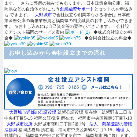
ます。 さらに弊所の強みでもあります、 日本政策金融公庫、福
岡県などの自治体がおこなう
創業融資サポート
とセットのお申込み
も できます。
大野城市
で会社設立や創業等なさる場合は 日本政
策金融公庫の新創業融資と福岡県の制度融資のお申し込みができま
す。 ※お申し込みには自己資金等の要件がございます。 会社設
立アシスト福岡のサービス案内
◆株式会社設立の料
金◆
◆合同会社設立の料金◆
お申し込みから会社設立までの流れ
大野城市近郊の公証役場
筑紫公証役場 所在地 筑紫野市二日市
中央4丁目5-15 福岡公証役場 所在地 福岡市中央区舞鶴3丁目7-13
大野城市役所
大野城市曙町二丁目2番1号
法人・商業登記の管轄
法務局
福岡法務局 所在地 福岡市中央区舞鶴3丁目9-15
地理
大
野城市は、福岡県の中部に位置する市で、福岡都市圏に属します。