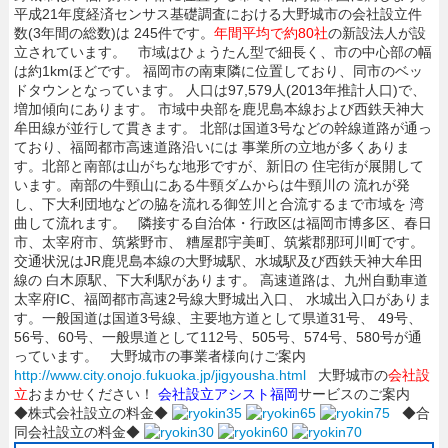
平成21年度経済センサス基礎調査における大野城市の会社設立件
数(3年間の総数)は 245件です。
年間平均で約80社
の新設法人が設
立されています。 市域はひょうたん型で細長く、市の中心部の幅
は約1kmほどです。 福岡市の南東隣に位置しており、同市のベッ
ドタウンとなっています。 人口は97,579人(2013年推計人口)で、
増加傾向にあります。 市域中央部を鹿児島本線および西鉄天神大
牟田線が並行して貫きます。 北部は国道3号などの幹線道路が通っ
ており、福岡都市高速道路沿いには 事業所の立地が多くありま
す。北部と南部は山がちな地形ですが、新旧の 住宅街が展開して
います。南部の牛頸山にある牛頸ダムからは牛頸川の 流れが発
し、下大利団地などの脇を流れる御笠川と合流するまで市域を 湾
曲して流れます。 隣接する自治体・行政区は福岡市博多区、春日
市、太宰府市、筑紫野市、 糟屋郡宇美町、筑紫郡那珂川町です。
交通状況はJR鹿児島本線の大野城駅、水城駅及び西鉄天神大牟田
線の 白木原駅、下大利駅があります。 高速道路は、九州自動車道
太宰府IC、福岡都市高速2号線大野城出入口、 水城出入口がありま
す。一般国道は国道3号線、主要地方道として県道31号、 49号、
56号、60号、一般県道として112号、505号、574号、580号が通
っています。 大野城市の事業者様向けご案内
http://www.city.onojo.fukuoka.jp/jigyousha.html
大野城市の
会社設
立
おまかせください！
会社設立アシスト福岡
サービスのご案内
◆株式会社設立の料金◆
◆合
同会社設立の料金◆