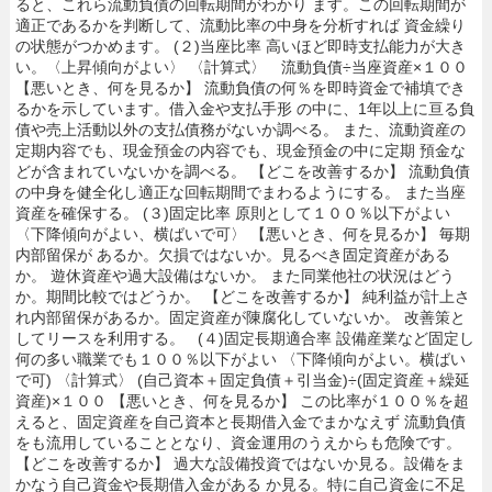
ると、これら流動負債の回転期間がわかり ます。この回転期間が
適正であるかを判断して、流動比率の中身を分析すれば 資金繰り
の状態がつかめます。 (２)当座比率 高いほど即時支払能力が大き
い。〈上昇傾向がよい〉 〈計算式〉 流動負債÷当座資産×１００
【悪いとき、何を見るか】 流動負債の何％を即時資金で補填でき
るかを示しています。借入金や支払手形 の中に、1年以上に亘る負
債や売上活動以外の支払債務がないか調べる。 また、流動資産の
定期内容でも、現金預金の内容でも、現金預金の中に定期 預金な
どが含まれていないかを調べる。 【どこを改善するか】 流動負債
の中身を健全化し適正な回転期間でまわるようにする。 また当座
資産を確保する。 (３)固定比率 原則として１００％以下がよい
〈下降傾向がよい、横ばいで可〉 【悪いとき、何を見るか】 毎期
内部留保が あるか。欠損ではないか。見るべき固定資産がある
か。 遊休資産や過大設備はないか。 また同業他社の状況はどう
か。期間比較ではどうか。 【どこを改善するか】 純利益が計上さ
れ内部留保があるか。固定資産が陳腐化していないか。 改善策と
してリースを利用する。 (４)固定長期適合率 設備産業など固定し
何の多い職業でも１００％以下がよい 〈下降傾向がよい。横ばい
で可) 〈計算式〉 (自己資本＋固定負債＋引当金)÷(固定資産＋繰延
資産)×１００ 【悪いとき、何を見るか】 この比率が１００％を超
えると、固定資産を自己資本と長期借入金でまかなえず 流動負債
をも流用していることとなり、資金運用のうえからも危険です。
【どこを改善するか】 過大な設備投資ではないか見る。設備をま
かなう自己資金や長期借入金がある か見る。特に自己資金に不足