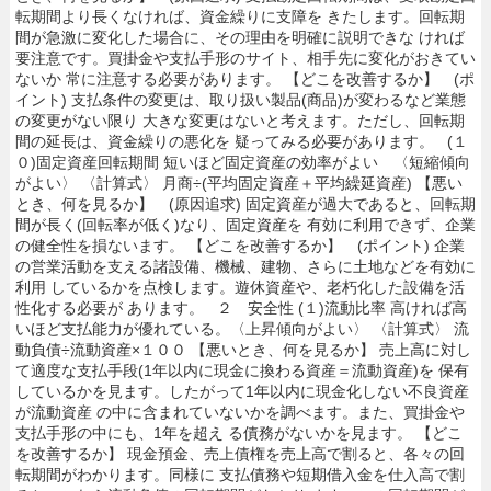
転期間より長くなければ、資金繰りに支障を きたします。回転期
間が急激に変化した場合に、その理由を明確に説明できな ければ
要注意です。買掛金や支払手形のサイト、相手先に変化がおきてい
ないか 常に注意する必要があります。 【どこを改善するか】 (ポ
イント) 支払条件の変更は、取り扱い製品(商品)が変わるなど業態
の変更がない限り 大きな変更はないと考えます。ただし、回転期
間の延長は、資金繰りの悪化を 疑ってみる必要があります。 (１
０)固定資産回転期間 短いほど固定資産の効率がよい 〈短縮傾向
がよい〉 〈計算式〉 月商÷(平均固定資産＋平均繰延資産) 【悪い
とき、何を見るか】 (原因追求) 固定資産が過大であると、回転期
間が長く(回転率が低く)なり、固定資産を 有効に利用できず、企業
の健全性を損ないます。 【どこを改善するか】 (ポイント) 企業
の営業活動を支える諸設備、機械、建物、さらに土地などを有効に
利用 しているかを点検します。遊休資産や、老朽化した設備を活
性化する必要が あります。 ２ 安全性 (１)流動比率 高ければ高
いほど支払能力が優れている。〈上昇傾向がよい〉 〈計算式〉 流
動負債÷流動資産×１００ 【悪いとき、何を見るか】 売上高に対し
て適度な支払手段(1年以内に現金に換わる資産＝流動資産)を 保有
しているかを見ます。したがって1年以内に現金化しない不良資産
が流動資産 の中に含まれていないかを調べます。また、買掛金や
支払手形の中にも、1年を超え る債務がないかを見ます。 【どこ
を改善するか】 現金預金、売上債権を売上高で割ると、各々の回
転期間がわかります。同様に 支払債務や短期借入金を仕入高で割