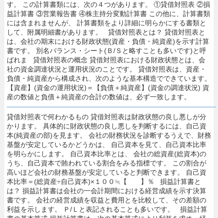
す。 この計算書類には、次の４つがあります。 ①貸借対照表 ②損
益計算書 ③営業報告書 ④株主持分変動計算書 この他に、計算書類
には含まれませんが、 計算書類をより詳細に明らかにする書類と
して、附属明細書があります。 貸借対照表とは？ 貸借対照表と
は、会社の期末における財政状態(資産・負債・純資産)を示す計算
書です。 別名バランス・シート(Ｂ/Ｓと略すことも多いです)と呼
ばれま 貸借対照表の概念 貸借対照表における財政状態とは、会
社の資金調達状況と運用状況のことです。 貸借対照表は、資産・
負債・純資産から構成され、次のような基本構造でできています。
【資産】(資金の運用状況)＝【負債＋純資産】(資金の調達状況) 資
産の数値と負債＋純資産の合計の数値は、必ず一致します。
貸借対照表で何わかるもの 貸借対照表は財政状態の良し悪しが分
かります。 具体的に財政状態の良し悪しを判断するには、自己資
本(純資産の部)を見ます。 会社の財務状況を診断するうえで、財務
基盤が安定しているかどうかは、 自己資本を見て、自己資本比率
を明らかにします。 自己資本比率とは、 会社の総資産(総資本)の
うち、自己資本で賄われている割合をみる指標です。 この割合が
高いほど会社の財務基盤が安定していると判断できます。 自己資
本比率＝(総資産÷自己資本)×１００≒【 】％ 損益計算書と
は？ 損益計算書は会社の一会計期間における経営成績を示す決算
書です。 会社の経営成績を収益と費用とを比較して、その差額の
利益を示します。 Ｐ/Ｌと表記されることも多いです。 損益計算