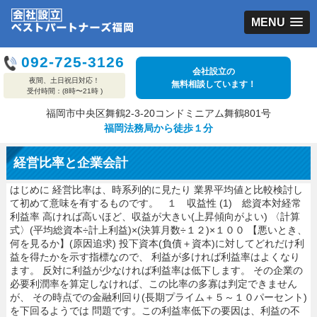
MENU
092-725-3126
会社設立の
夜間、土日祝日対応！
無料相談しています！
受付時間：(8時〜21時 )
福岡市中央区舞鶴2-3-20コンドミニアム舞鶴801号
福岡法務局から徒歩１分
経営比率と企業会計
はじめに 経営比率は、時系列的に見たり 業界平均値と比較検討し
て初めて意味を有するものです。 １ 収益性 (1) 総資本対経常
利益率 高ければ高いほど、収益が大きい(上昇傾向がよい) 〈計算
式〉(平均総資本÷計上利益)×(決算月数÷１２)×１００ 【悪いとき、
何を見るか】(原因追求) 投下資本(負債＋資本)に対してどれだけ利
益を得たかを示す指標なので、 利益が多ければ利益率はよくなり
ます。 反対に利益が少なければ利益率は低下します。 その企業の
必要利潤率を算定しなければ、この比率の多寡は判定できません
が、 その時点での金融利回り(長期プライム＋５～１０パーセント)
を下回るようでは 問題です。この利益率低下の要因は、利益の不