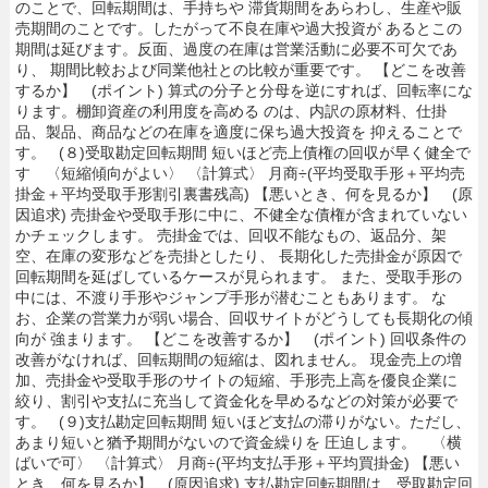
のことで、回転期間は、手持ちや 滞貨期間をあらわし、生産や販
売期間のことです。したがって不良在庫や過大投資が あるとこの
期間は延びます。反面、過度の在庫は営業活動に必要不可欠であ
り、 期間比較および同業他社との比較が重要です。 【どこを改善
するか】 (ポイント) 算式の分子と分母を逆にすれば、回転率にな
ります。棚卸資産の利用度を高める のは、内訳の原材料、仕掛
品、製品、商品などの在庫を適度に保ち過大投資を 抑えることで
す。 (８)受取勘定回転期間 短いほど売上債権の回収が早く健全で
す 〈短縮傾向がよい〉 〈計算式〉 月商÷(平均受取手形＋平均売
掛金＋平均受取手形割引裏書残高) 【悪いとき、何を見るか】 (原
因追求) 売掛金や受取手形に中に、不健全な債権が含まれていない
かチェックします。 売掛金では、回収不能なもの、返品分、架
空、在庫の変形などを売掛としたり、 長期化した売掛金が原因で
回転期間を延ばしているケースが見られます。 また、受取手形の
中には、不渡り手形やジャンプ手形が潜むこともあります。 な
お、企業の営業力が弱い場合、回収サイトがどうしても長期化の傾
向が 強まります。 【どこを改善するか】 (ポイント) 回収条件の
改善がなければ、回転期間の短縮は、図れません。 現金売上の増
加、売掛金や受取手形のサイトの短縮、手形売上高を優良企業に
絞り、割引や支払に充当して資金化を早めるなどの対策が必要で
す。 (９)支払勘定回転期間 短いほど支払の滞りがない。ただし、
あまり短いと猶予期間がないので資金繰りを 圧迫します。 〈横
ばいで可〉 〈計算式〉 月商÷(平均支払手形＋平均買掛金) 【悪い
とき、何を見るか】 (原因追求) 支払勘定回転期間は、受取勘定回