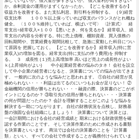
加していないか。借入金が多すぎないか。 借入金利が高すぎない
か。余剰資金の運用がまずくなかったか。 【どこを改善するか】
収益力を改善する。また支払利息、割引料を抑制する。 (９)経営
収支比率 １００％以上保っていれば収支のバランスがとれ概ね
健全。 〈１００％維持していれば、横ばいで可〉 〈計算式〉 経
常支出÷経常収入×１００ 【悪いとき、何を見るか】 経常収入、経
常支出の内容を分析する。特に売上債権、棚卸資産、買入債務の
回転期間や、営業経費を期間比較して、急激に変動した科目につい
て原因を 把握しておく。 【どこを改善するか】 経常収入(特に営
業収入)の増加を図る。経常支出(特に支払の伴う費用)を 抑制す
る。 ３ 成長性 (１)売上高増加率 高いほど売上の成長性がよい
ｋ(上昇傾向がよい) 中小起業経営者の悩みのタネ！ 会社を設立
して中小企業の経営者になると、決算書についての悩みが出てきま
す。 一般的に次のような悩みだと思われます。 ①自社の経営が見
極められない・・・利益は出てるのにいつもお金が足りない！ ②
金融機関の信用が勝ちとれない・・・融資の際、決算書のどこがポ
イントになるのか？ ③取引先の信用が勝ちとれない・・・決算書
の何が問題だったのか？ 会計を理解することがこのような悩みを
解決する一助につながります。 自社の財務状況を点検し、財務基
盤の強固な会社組織にしましょう！ 決算書について 決算とは、
一会計期間における会社の経営成績と 期末における財政状態を確
認する作業のことです。 そして決算作業のために作成される書類
を決算書といいます。 商法では会社の決算書のことを「計算書
類」といい、 すべての会社で作成することが義務付けられていま