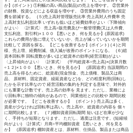
か】(ポイント) ①利幅の高い商品(製品)の売上を増やす。 ②営業外
の財務、投資などによる収益を増やす。 ③営業外費用のうち固定
費を節減する。 (５)売上高対管理販売比率 売上高対人件費率 売
上高対支払利息比率 いずれも低いほど経費効率がよい〈下降傾向
がよい〉 〈計算式〉 売上高÷販売費及び一般管理費(又は人件費、
支払利息、割引料)×１００ 【悪いとき、何を見るか】(原因追求)
これらの費用が急に増えていないか、売上が減っていないかを期間
比較して 原因を探る。 【どこを改善するか】(ポイント) (４)と同
様、売上増、経費削減、借入減が改善のポイントになる。 (６)総
資本回転率 回転度数が多いほど総資本の効率(経営活動)がよい
〈上昇傾向がよい〉 〈計算式〉 (平均総資本÷売上高)×(決算月数
÷１２)×１００ 【悪いとき、何を見るか】 (原因追求) 当該期間の
売上高を得るために、総資産(現金預金、売上債権、製品又は商
品、 原材料、固定資産、繰延資産など)を、どの程度利用(回転)し
たかを示す比率なので 経営活動の集約を判定する意味で、対外的
にも重要な計数です。売上高の効率を 見ます。ただし、業種によ
り回転率に独特の傾向があるので、同業他社との比較や 期間比較
が必要です。 【どこを改善するか】 (ポイント) 売上高は多く、
資産が少なければ回転率は高い。売上高や、総資産の内容を 個々
に期間比較します。 (７)棚卸資産回転期間 短いほど在庫が少な
く、手持ちが短期となります。 ただし、過度は注意です。(短縮傾
向がよい) 〈計算式〉月商÷平均棚卸資産 【悪いとき、何を見る
か】 (原因追求) 棚卸資産とは、原材料、仕掛品、製品または商品