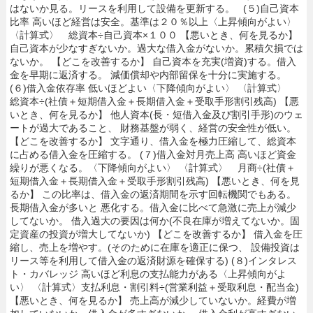
はないか見る。リースを利用して設備を更新する。 (５)自己資本
比率 高いほど経営は安全。基準は２０％以上〈上昇傾向がよい〉
〈計算式〉 総資本÷自己資本×１００ 【悪いとき、何を見るか】
自己資本が少なすぎないか。過大な借入金がないか。累積欠損では
ないか。 【どこを改善するか】 自己資本を充実(増資)する。借入
金を早期に返済する。 減価償却や内部留保を十分に実施する。
(６)借入金依存率 低いほどよい〈下降傾向がよい〉 〈計算式〉
総資本÷(社債＋短期借入金＋長期借入金＋受取手形割引残高) 【悪
いとき、何を見るか】 他人資本(長・短借入金及び割引手形)のウェ
ートが過大であること、 財務基盤が弱く、経営の安全性が低い。
【どこを改善するか】 文字通り、借入金を極力圧縮して、総資本
に占める借入金を圧縮する。 (７)借入金対月売上高 高いほど資金
繰りが悪くなる。〈下降傾向がよい〉 〈計算式〉 月商÷(社債＋
短期借入金＋長期借入金＋受取手形割引残高) 【悪いとき、何を見
るか】 この比率は、借入金の返済期間を示す回転機関でもある。
長期借入金が多いと 悪化する。借入金に比べて急激に売上が減少
してないか。 借入過大の要因は何か(不良在庫が増えてないか。固
定資産の投資が増大してないか) 【どこを改善するか】 借入金を圧
縮し、売上を増やす。(そのために在庫を適正に保つ、 設備投資は
リース等を利用して借入金の返済財源を確保する) (８)インタレス
ト・カバレッジ 高いほど利息の支払能力がある〈上昇傾向がよ
い〉 〈計算式〉支払利息・割引料÷(営業利益＋受取利息・配当金)
【悪いとき、何を見るか】 売上高が減少していないか。経費が増