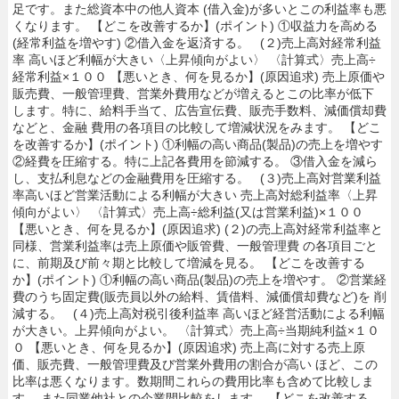
足です。また総資本中の他人資本 (借入金)が多いとこの利益率も悪
くなります。 【どこを改善するか】(ポイント) ①収益力を高める
(経常利益を増やす) ②借入金を返済する。 (２)売上高対経常利益
率 高いほど利幅が大きい〈上昇傾向がよい〉 〈計算式〉売上高÷
経常利益×１００ 【悪いとき、何を見るか】(原因追求) 売上原価や
販売費、一般管理費、営業外費用などが増えるとこの比率が低下
します。特に、給料手当て、広告宣伝費、販売手数料、減価償却費
などと、金融 費用の各項目の比較して増減状況をみます。 【どこ
を改善するか】(ポイント) ①利幅の高い商品(製品)の売上を増やす
②経費を圧縮する。特に上記各費用を節減する。 ③借入金を減ら
し、支払利息などの金融費用を圧縮する。 (３)売上高対営業利益
率高いほど営業活動による利幅が大きい 売上高対総利益率〈上昇
傾向がよい〉 〈計算式〉売上高÷総利益(又は営業利益)×１００
【悪いとき、何を見るか】(原因追求) (２)の売上高対経常利益率と
同様、営業利益率は売上原価や販管費、一般管理費 の各項目ごと
に、前期及び前々期と比較して増減を見る。 【どこを改善する
か】(ポイント) ①利幅の高い商品(製品)の売上を増やす。 ②営業経
費のうち固定費(販売員以外の給料、賃借料、減価償却費など)を 削
減する。 (４)売上高対税引後利益率 高いほど経営活動による利幅
が大きい。上昇傾向がよい。 〈計算式〉売上高÷当期純利益×１０
０ 【悪いとき、何を見るか】(原因追求) 売上高に対する売上原
価、販売費、一般管理費及び営業外費用の割合が高い ほど、この
比率は悪くなります。数期間これらの費用比率も含めて比較しま
す。 また同業他社との企業間比較をします。 【どこを改善する